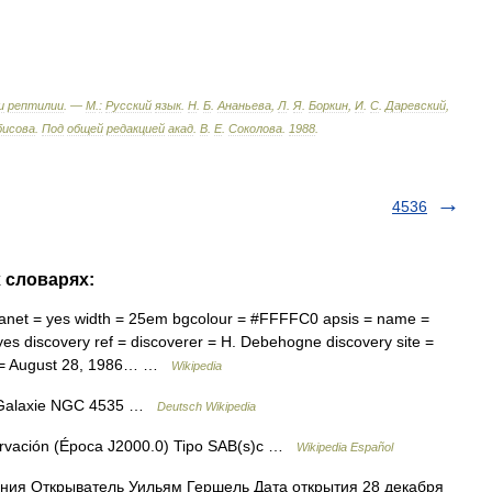
и
рептилии
. —
М
.
:
Русский
язык
.
Н
.
Б
.
Ананьева
,
Л
.
Я
.
Боркин
,
И
.
С
.
Даревский
,
бисова
.
Под
общей
редакцией
акад
.
В
.
Е
.
Соколова
.
1988
.
4536
х словарях:
anet = yes width = 25em bgcolour = #FFFFC0 apsis = name =
es discovery ref = discoverer = H. Debehogne discovery site =
d = August 28, 1986… …
Wikipedia
 Galaxie NGC 4535 …
Deutsch Wikipedia
ervación (Época J2000.0) Tipo SAB(s)c …
Wikipedia Español
ния Открыватель Уильям Гершель Дата открытия 28 декабря