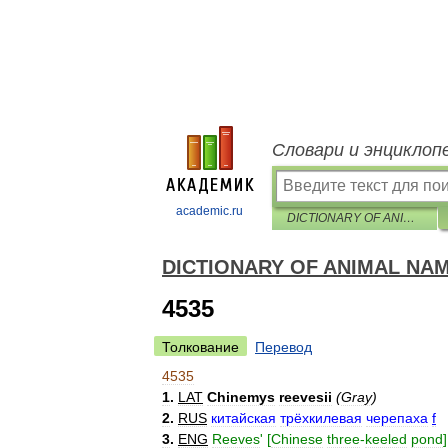
Словари и энциклоп
academic.ru
DICTIONARY OF ANIMAL NAMES IN FIVE LANGUAGES
DICTIONARY OF ANIMAL NAM
4535
Толкование
Перевод
4535
1
.
LAT
Chinemys
reevesii
(
Gray
)
2
.
RUS
китайская
трёхкилевая
черепаха
f
3
.
ENG
Reeves
' [
Chinese
three
-
keeled
pond