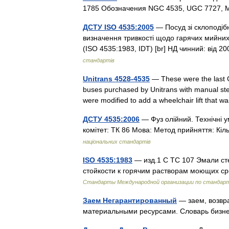
1785 Обозначения NGC 4535, UGC 7727,
ДСТУ ISO 4535:2005
— Посуд зі склоподі
визначення тривкості щодо гарячих мийних
(ISO 4535:1983, IDT) [br] НД чинний: від 
стандартів
Unitrans 4528-4535
— These were the last G
buses purchased by Unitrans with manual steer
were modified to add a wheelchair lift tha
ДСТУ 4535:2006
— Фуз олійний. Технічні у
комітет: ТК 86 Мова: Метод прийняття: Кіль
національних стандартів
ISO 4535:1983
— изд.1 C TC 107 Эмали с
стойкости к горячим растворам моющих ср
Стандарты Международной организации по стандар
Заем Негарантированный
— заем, возвр
материальными ресурсами. Словарь бизн