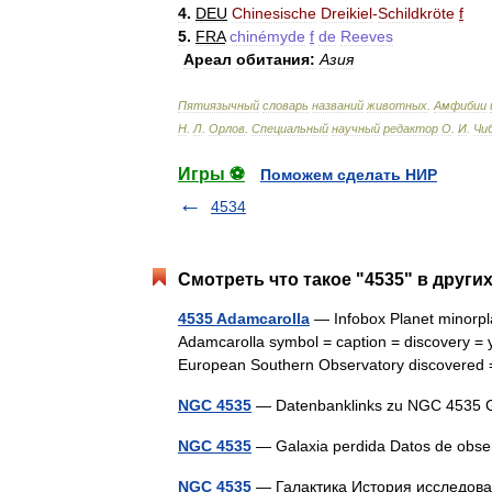
4
.
DEU
Chinesische
Dreikiel
-
Schildkröte
f
5
.
FRA
chinémyde
f
de
Reeves
Ареал
обитания:
Азия
Пятиязычный
словарь
названий
животных
.
Амфибии
Н
.
Л
.
Орлов
.
Специальный
научный
редактор
О
.
И
.
Чи
Игры ⚽
Поможем сделать НИР
4534
Смотреть что такое "4535" в други
4535 Adamcarolla
— Infobox Planet minorpl
Adamcarolla symbol = caption = discovery = y
European Southern Observatory discovere
NGC 4535
— Datenbanklinks zu NGC 4535
NGC 4535
— Galaxia perdida Datos de obs
NGC 4535
— Галактика История исследова