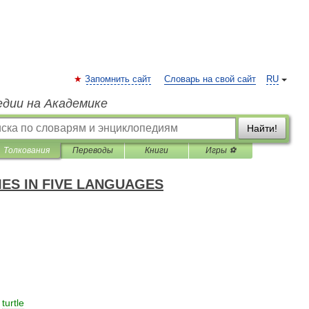
Запомнить сайт
Словарь на свой сайт
RU
едии на Академике
Найти!
Толкования
Переводы
Книги
Игры ⚽
ES IN FIVE LANGUAGES
]
turtle