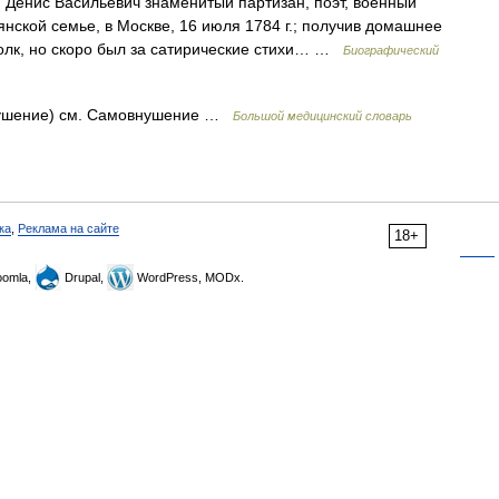
Денис Васильевич знаменитый партизан, поэт, военный
янской семье, в Москве, 16 июля 1784 г.; получив домашнее
полк, но скоро был за сатирические стихи… …
Биографический
 внушение) см. Самовнушение …
Большой медицинский словарь
ка
,
Реклама на сайте
18+
omla,
Drupal,
WordPress, MODx.