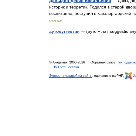
Давыдов Денис Васильевич
— Давыдов, 
историк и теоретик. Родился в старой двор
воспитание, поступил в кавалергардский 
словарь
аутосуггестия
— (ауто + лат. suggestio
© Академик, 2000-2026
Обратная связь:
Техподдерж
👣 Путешествия
Экспорт словарей на сайты
, сделанные на PHP,
Jo