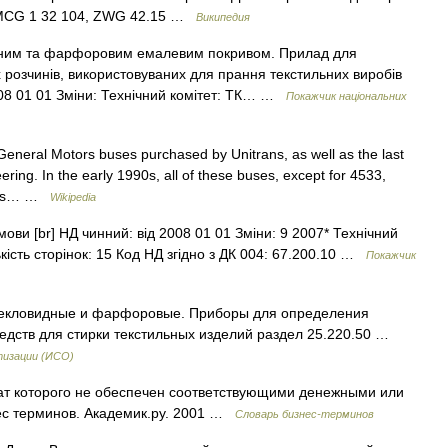
 MCG 1 32 104, ZWG 42.15 …
Википедия
бним та фарфоровим емалевим покривом. Прилад для
 розчинів, використовуваних для прання текстильних виробів
2008 01 01 Зміни: Технічний комітет: ТК… …
Покажчик національних
eneral Motors buses purchased by Unitrans, as well as the last
ing. In the early 1990s, all of these buses, except for 4533,
t was… …
Wikipedia
мови [br] НД чинний: від 2008 01 01 Зміни: 9 2007* Технічний
кість сторінок: 15 Код НД згідно з ДК 004: 67.200.10 …
Покажчик
текловидные и фарфоровые. Приборы для определения
едств для стирки текстильных изделий раздел 25.220.50 …
тизации (ИСО)
ат которого не обеспечен соответствующими денежными или
ес терминов. Академик.ру. 2001 …
Словарь бизнес-терминов